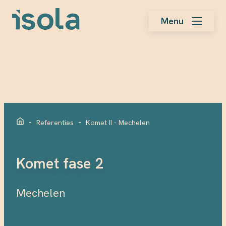
Naar
Menu
de
inhoud
van
de
website
-
-
Referenties
Komet II - Mechelen
Komet fase 2
Mechelen