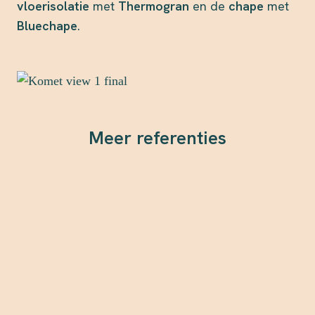
vloerisolatie
met
Thermogran
en de
chape
met
Bluechape
.
Meer referenties
De Chocoladefabriek - Tongeren
Lees meer